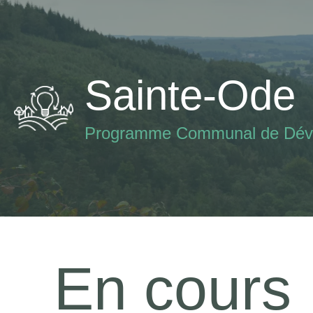
Aller
au
contenu
Sainte-Ode
Programme Communal de Déve
En cours