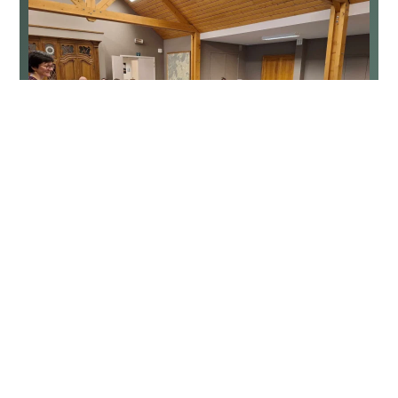
La nouvelle Commission locale de
Développement rural (CLDR) est en
place !
27 février 2025
C’est dans la joie et la bonne humeur