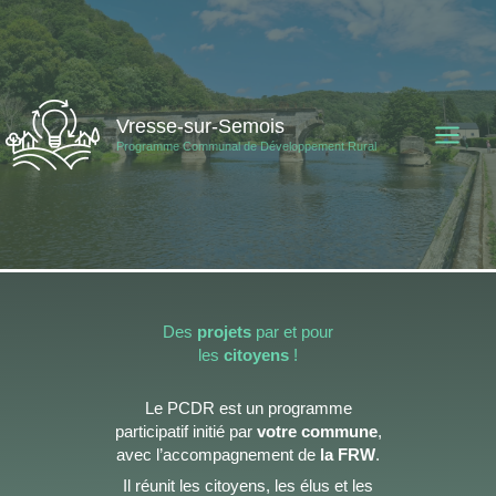
Aller
au
contenu
Vresse-sur-Semois
Programme Communal de Développement Rural
Des
projets
par et pour
les
citoyens
!
Le PCDR est un programme
participatif initié par
votre commune
,
avec l’accompagnement de
la FRW
.
Il réunit les citoyens, les élus et les