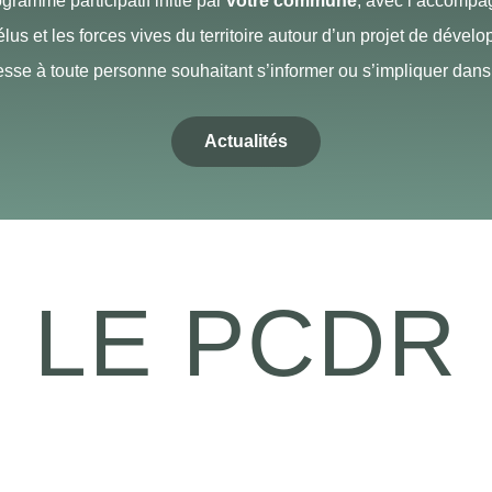
ramme participatif initié par
votre commune
, avec l’accomp
s élus et les forces vives du territoire autour d’un projet de dével
esse à toute personne souhaitant s’informer ou s’impliquer dan
Actualités
LE PCDR