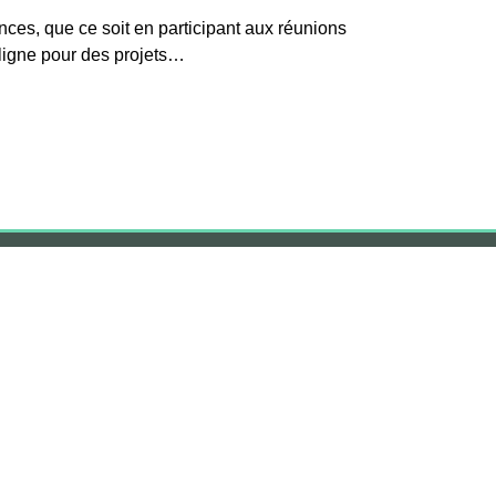
ces, que ce soit en participant aux réunions
 ligne pour des projets…
enda
Contact
e
Bernissart