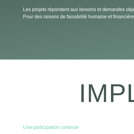
Les projets répondent aux besoins et demandes obj
Pour des raisons de faisabilité humaine et financièr
IMP
Une participation continue