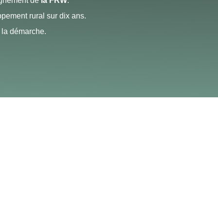
agnement de
la FRW
.
oppement rural sur dix ans.
s la démarche.