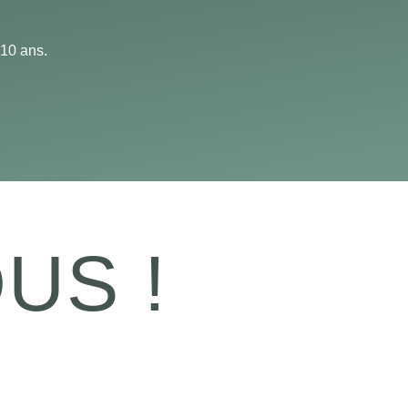
 10 ans.
US !