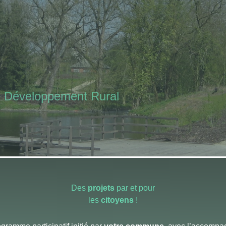
Développement Rural
Des
projets
par et pour
les
citoyens
!