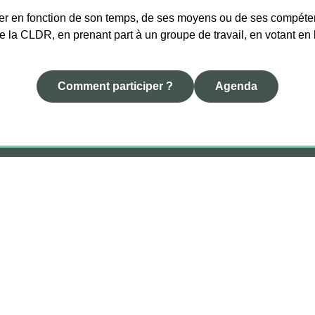
er en fonction de son temps, de ses moyens ou de ses compéten
e la CLDR, en prenant part à un groupe de travail, en votant en
Comment participer ?
Agenda
lités
Le PCDR
Les réalisations
Comment participer ?
Ag
t géré par la
Fondation Rurale de Wallonie
pour la commune d
dans le cadre de son Opération de Développement Rural.