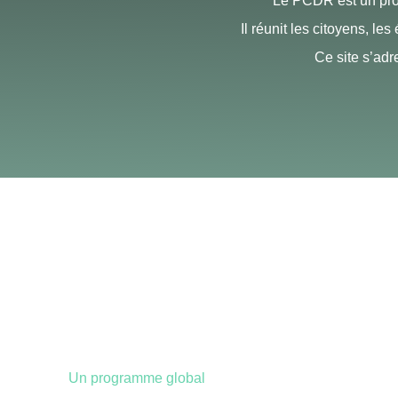
Le PCDR est un prog
Il réunit les citoyens, le
Ce site s’adr
Un programme global