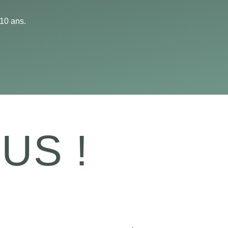
 10 ans.
US !