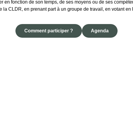
er en fonction de son temps, de ses moyens ou de ses compéten
 la CLDR, en prenant part à un groupe de travail, en votant en
Comment participer ?
Agenda
lités
Le PCDR
Les réalisations
Comment participer ?
Ag
st géré par la
Fondation Rurale de Wallonie
pour la commune 
dans le cadre de son Opération de Développement Rural.