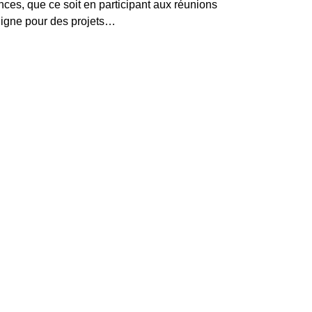
ces, que ce soit en participant aux réunions
 ligne pour des projets…
enda
Contact
de
Walhain