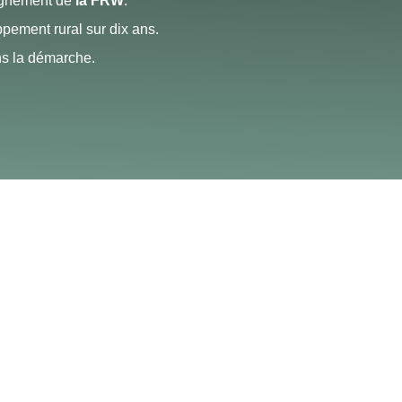
agnement de
la FRW
.
oppement rural sur dix ans.
ans la démarche.