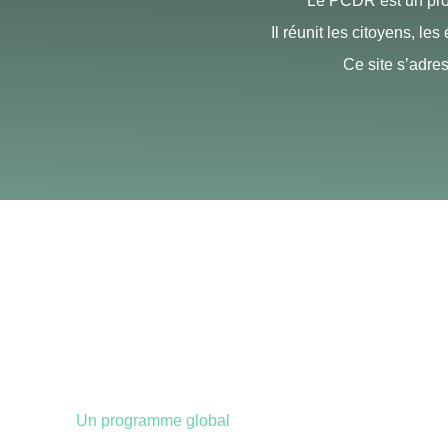
Le PCDR est un prog
Il réunit les citoyens, le
Ce site s’adres
Un programme global