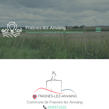
Aller
au
contenu
Frasnes-lez-Anvaing
Programme Communal de Développement Rural
Commune de Frasnes-lez-Anvaing
069/871620