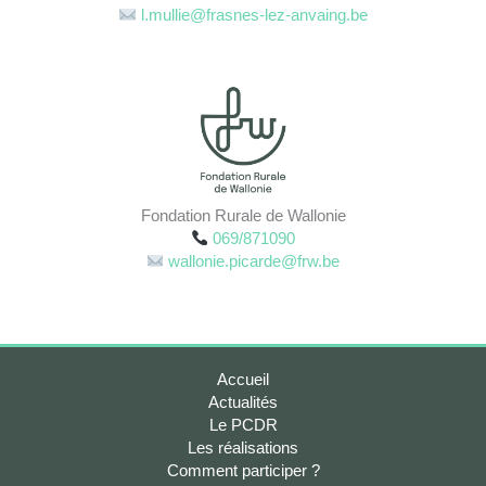
l.mullie@frasnes-lez-anvaing.be
Fondation Rurale de Wallonie
069/871090
wallonie.picarde@frw.be
Accueil
Actualités
Le PCDR
Les réalisations
Comment participer ?