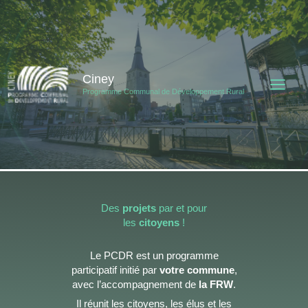
Aller
au
contenu
Ciney
Programme Communal de Développement Rural
Des
projets
par et pour
les
citoyens
!
Le PCDR est un programme
participatif initié par
votre commune
,
avec l’accompagnement de
la FRW
.
Il réunit les citoyens, les élus et les