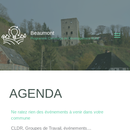
Aller
au
contenu
Beaumont
Programme Communal de Développement Rural
AGENDA
Ne ratez rien des événements à venir dans votre
commune
CLDR, Groupes de Travail, événements…