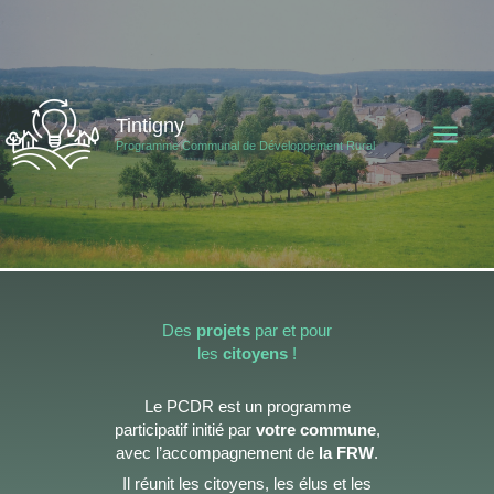
Aller
au
contenu
Tintigny
Programme Communal de Développement Rural
Des
projets
par et pour
les
citoyens
!
Le PCDR est un programme
participatif initié par
votre commune
,
avec l’accompagnement de
la FRW
.
Il réunit les citoyens, les élus et les