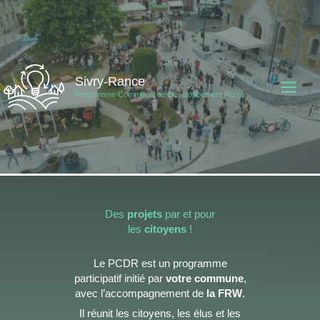
Aller
au
contenu
Sivry-Rance
Programme Communal de Développement Rural
Des
projets
par et pour
les
citoyens
!
Le PCDR est un programme
participatif initié par
votre commune
,
avec l’accompagnement de
la FRW
.
Il réunit les citoyens, les élus et les