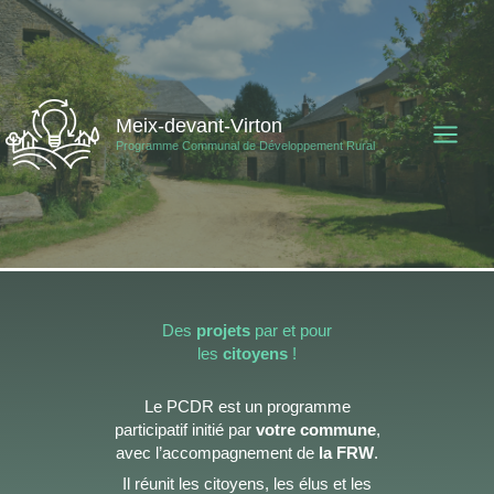
Aller
au
contenu
Meix-devant-Virton
Programme Communal de Développement Rural
Des
projets
par et pour
les
citoyens
!
Le PCDR est un programme
participatif initié par
votre commune
,
avec l’accompagnement de
la FRW
.
Il réunit les citoyens, les élus et les