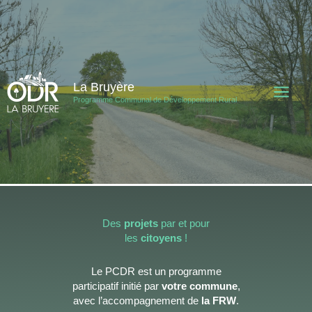
Aller
au
contenu
La Bruyère
Programme Communal de Développement Rural
Des
projets
par et pour
les
citoyens
!
Le PCDR est un programme
participatif initié par
votre commune
,
avec l’accompagnement de
la FRW
.