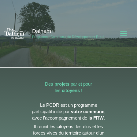
Aller
au
contenu
Dalhem
Programme Communal de Développement Rural
Des
projets
par et pour
les
citoyens
!
Le PCDR est un programme
participatif initié par
votre commune
,
avec l’accompagnement de
la FRW
.
Il réunit les citoyens, les élus et les
forces vives du territoire autour d’un